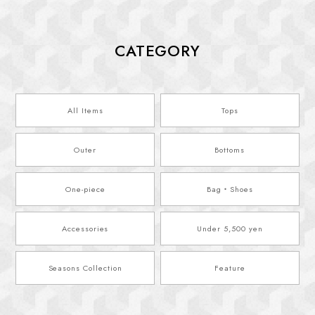
CATEGORY
All Items
Tops
Outer
Bottoms
One-piece
Bag・Shoes
Accessories
Under 5,500 yen
Seasons Collection
Feature