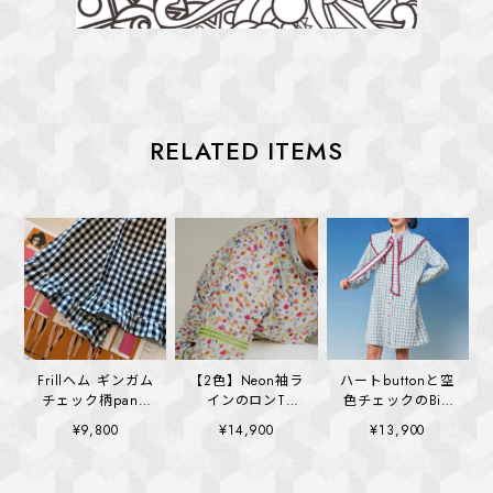
RELATED ITEMS
Frillヘム ギンガム
【2色】Neon袖ラ
ハートbuttonと空
チェック柄pants
インのロンT
色チェックのBig
(kai1352)
(kai1355)
collar ワンピース
¥9,800
¥14,900
¥13,900
(kai1328)