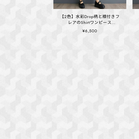
【2色】水彩Drop柄と襟付きフ
レアのShirtワンピース
(kai1385)
¥6,500