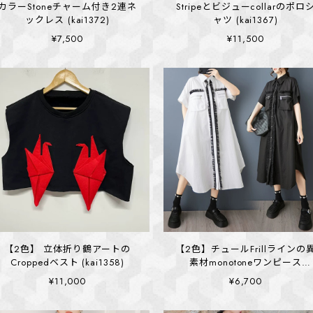
カラーStoneチャーム付き2連ネ
Stripeとビジューcollarのポロ
ックレス (kai1372)
ャツ (kai1367)
¥7,500
¥11,500
【2色】 立体折り鶴アートの
【2色】チュールFrillラインの
Croppedベスト (kai1358)
素材monotoneワンピース
(kai1392)
¥11,000
¥6,700