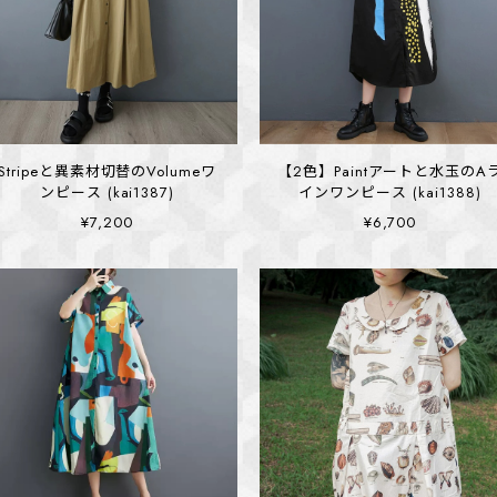
Stripeと異素材切替のVolumeワ
【2色】Paintアートと水玉のA
ンピース (kai1387)
インワンピース (kai1388)
¥7,200
¥6,700