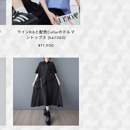
リ
ラインRibと配色Collarのドルマ
ントップス (kai1360)
¥11,900