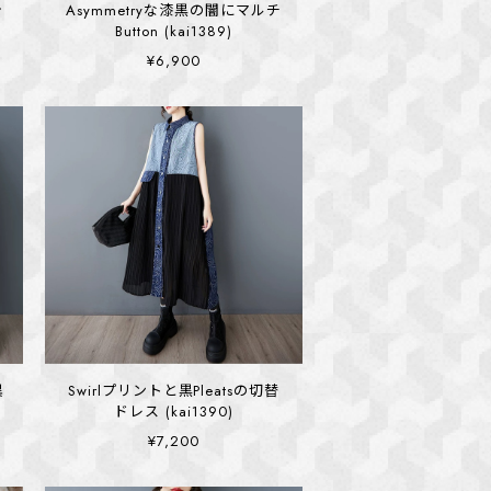
シ
Asymmetryな漆黒の闇にマルチ
Button (kai1389)
¥6,900
異
Swirlプリントと黒Pleatsの切替
ドレス (kai1390)
¥7,200