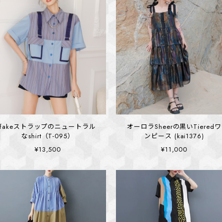
fakeストラップのニュートラル
オーロラSheerの黒いTieredワ
なshirt（T-095）
ンピース (kai1376)
¥13,500
¥11,000