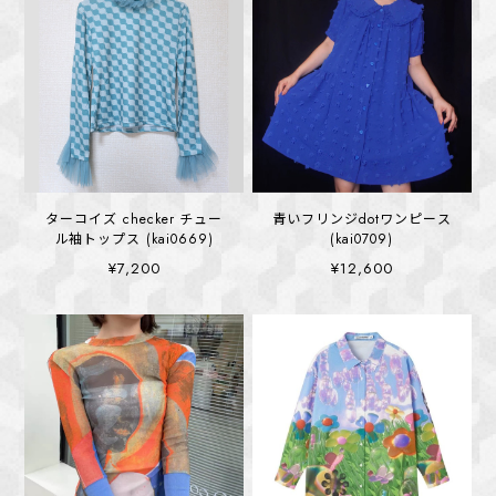
ターコイズ checker チュー
青いフリンジdotワンピース
ル袖トップス (kai0669)
(kai0709)
¥7,200
¥12,600