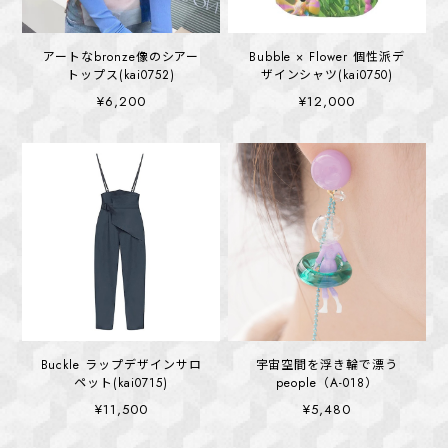
アートなbronze像のシアー
Bubble × Flower 個性派デ
トップス(kai0752)
ザインシャツ(kai0750)
¥6,200
¥12,000
Buckle ラップデザインサロ
宇宙空間を浮き輪で漂う
ペット(kai0715)
people（A-018）
¥11,500
¥5,480