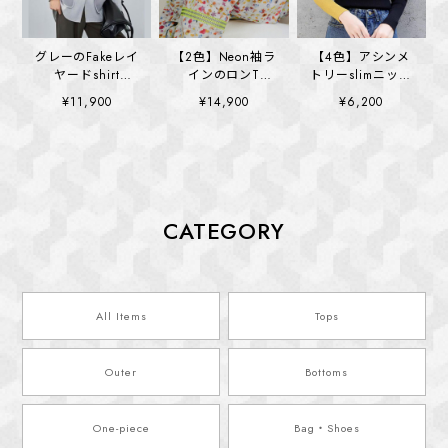
グレーのFakeレイ
【2色】Neon袖ラ
【4色】アシンメ
ヤードshirt
インのロンT
トリーslimニット
(kai1321)
(kai1355)
(kai1400)
¥11,900
¥14,900
¥6,200
CATEGORY
All Items
Tops
Outer
Bottoms
One-piece
Bag・Shoes