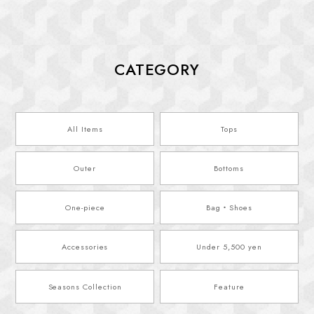
CATEGORY
All Items
Tops
Outer
Bottoms
One-piece
Bag・Shoes
Accessories
Under 5,500 yen
Seasons Collection
Feature