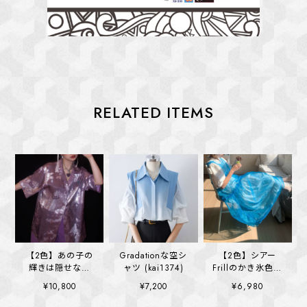
RELATED ITEMS
【2色】あの子の
Gradationな空シ
【2色】シアー
輝きは隠せない
ャツ (kai1374)
Frillのかき氷色ワ
cloudy time
ンピース
¥10,800
¥7,200
¥6,980
(kai1395)
(kai1364)