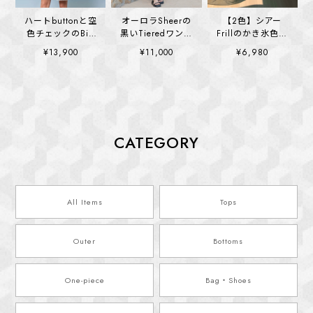
ハートbuttonと空
オーロラSheerの
【2色】シアー
色チェックのBig
黒いTieredワンピ
Frillのかき氷色ワ
collar ワンピース
ース (kai1376)
ンピース
¥13,900
¥11,000
¥6,980
(kai1328)
(kai1364)
CATEGORY
All Items
Tops
Outer
Bottoms
One-piece
Bag・Shoes