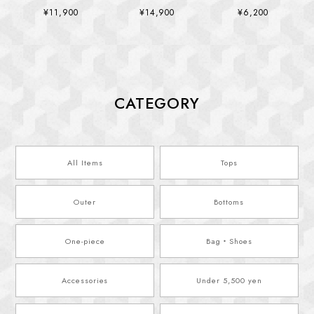
(kai1321)
(kai1355)
(kai1400)
¥11,900
¥14,900
¥6,200
CATEGORY
All Items
Tops
Outer
Bottoms
One-piece
Bag・Shoes
Accessories
Under 5,500 yen