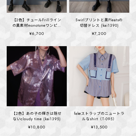
【2色】チュールFrillライン
Swirlプリントと黒Pleatsの
の異素材monotoneワンピー
切替ドレス (kai1390)
ス (kai1392)
¥6,700
¥7,200
【2色】あの子の輝きは隠せ
fakeストラップのニュートラ
ないcloudy time (kai1395)
ルなshirt（T-095）
¥10,800
¥13,500