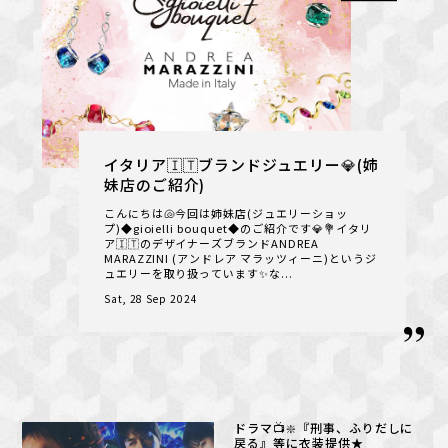
イタリア🇮🇹ブランドジュエリー💎(姉
妹店のご紹介)
こんにちは🐚今回は姉妹店(ジュエリーショッ
プ)◆gioielli bouquet◆のご紹介です💎💐イタリ
ア🇮🇹のデザイナーズブランドANDREA
MARAZZINI (アンドレア マラッツィーニ)というジ
ュエリーを取り扱っています✨な...
Sat, 28 Sep 2024
ドラマ📺️❇️『刑事、ふりだしに
戻る』等に衣装提供★