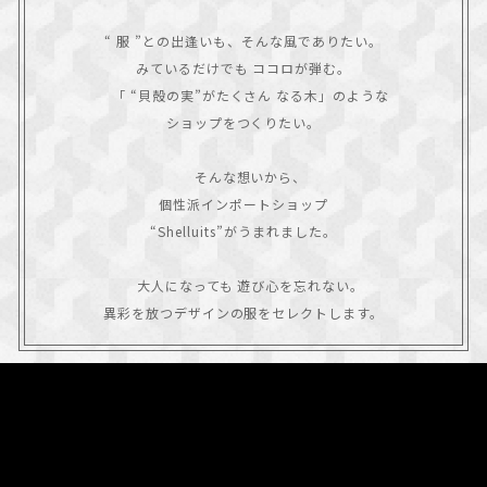
“ 服 ”との出逢いも、そんな風でありたい。

みているだけでも ココロが弾む。

　「 “貝殻の実”がたくさん なる木」のような

ショップをつくりたい。

　そんな想いから、

個性派インポートショップ

“Shelluits”がうまれました。

　大人になっても 遊び心を忘れない。

異彩を放つデザインの服をセレクトします。