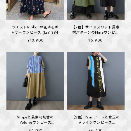
ウエストRibbonの花降るギ
【2色】サイドスリット異素
ャザーワンピース (kai1394)
材パターンのFlareワンピー
ス (kai1359)
¥13,900
¥6,900
Stripeと異素材切替の
【2色】Paintアートと水玉の
Volumeワンピース
Aラインワンピース
(kai1387)
(kai1388)
¥7,200
¥6,700