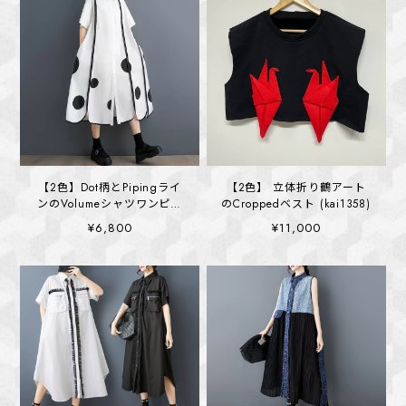
【2色】Dot柄とPipingライ
【2色】 立体折り鶴アート
ンのVolumeシャツワンピー
のCroppedベスト (kai1358)
ス (kai1391)
¥6,800
¥11,000