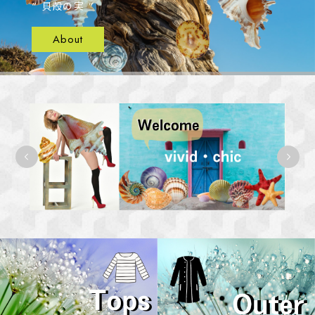
“ 貝殻の実 ”
About