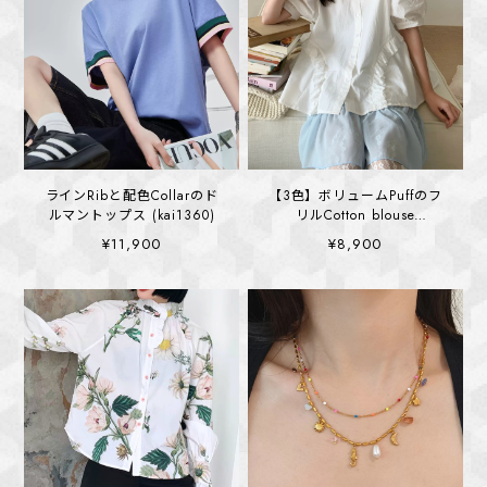
ラインRibと配色Collarのド
【3色】ボリュームPuffのフ
ルマントップス (kai1360)
リルCotton blouse
(kai1365)
¥11,900
¥8,900