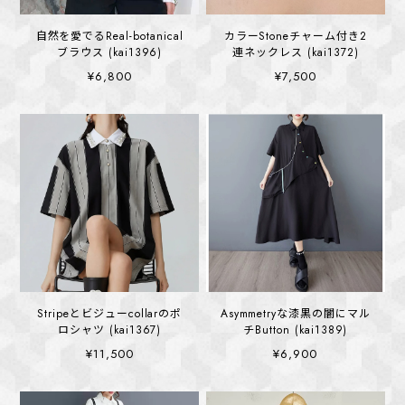
自然を愛でるReal-botanical
カラーStoneチャーム付き2
ブラウス (kai1396)
連ネックレス (kai1372)
¥6,800
¥7,500
Stripeとビジューcollarのポ
Asymmetryな漆黒の闇にマル
ロシャツ (kai1367)
チButton (kai1389)
¥11,500
¥6,900