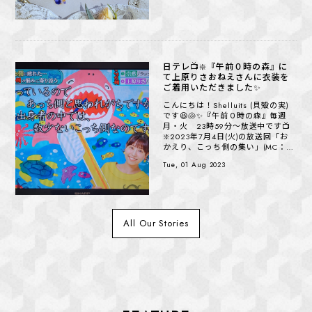
日テレ📺️❇️『午前０時の森』に
て上原りさおねえさんに衣装を
ご着用いただきました✨
こんにちは！Shelluits (貝殻の実)
です😆🐚✨『午前０時の森』毎週
月・火 23時59分～放送中です📺️
❇️2023年7月4日(火)の放送回「お
かえり、こっち側の集い」(MC：オ
ードリー若林さん、水卜麻美さん)
Tue, 01 Aug 2023
にて、上原...
All Our Stories