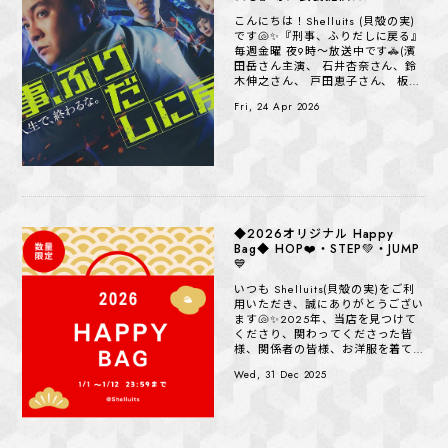
こんにちは！Shelluits (貝殻の実)
です🐚✨『刑事、ふりだしに戻る』
毎週金曜 夜9時～放送中です🚓(濱
田岳さん主演、 石井杏奈さん、鈴
木伸之さん、 戸田恵子さん、 板谷
由夏さん、生瀬勝久さん他）
Fri, 24 Apr 2026
4/17（金）に...
◆2026オリジナル Happy
Bag◆ HOP❤️・STEP💚・JUMP
💙
いつも Shelluits(貝殻の実)をご利
用いただき、誠にありがとうござい
ます🐚✨2025年、当店を見つけて
くださり、関わってくださった皆
様、関係者の皆様、お洋服を着てく
ださった皆様、本当に本当にありが
Wed, 31 Dec 2025
とうござ...