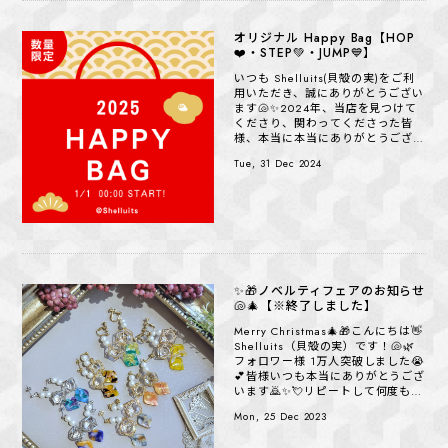
オリジナル Happy Bag【HOP
❤️・STEP💚・JUMP💙】
いつも Shelluits(貝殻の実)をご利
用いただき、誠にありがとうござい
ます🐚✨2024年、当店を見つけて
くださり、関わってくださった皆
様、本当に本当にありがとうござい
ました。2025年もどうぞよろしく
Tue, 31 Dec 2024
お願い致し...
✨🎁ノベルティフェアのお知らせ
🐚🎄【※終了しました】
Merry Christmas🎄🎁こんにちは👋
Shelluits（貝殻の実）です！🐚🌿
フォロワー様 1万人突破しました😭
💕皆様いつも本当にありがとうござ
います🙇✨💘リピートして何度もご
購入くださるお客さま。💘ご興味持
Mon, 25 Dec 2023
ってフ...