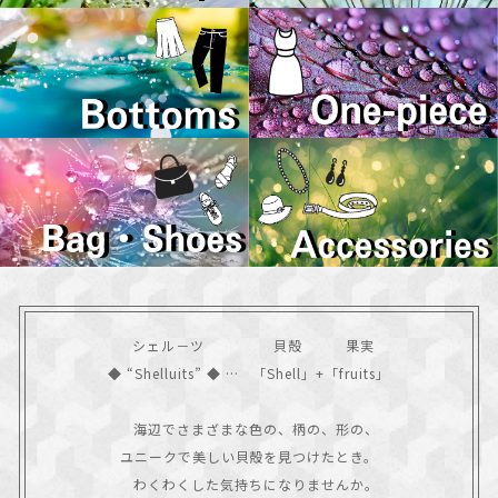
  シェル－ツ　　 　     貝殻　　　果実

◆ “Shelluits” ◆ …　「Shell」+「fruits」

　海辺でさまざまな色の、柄の、形の、

ユニークで美しい貝殻を見つけたとき。

　わくわくした気持ちになりませんか。
