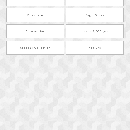
One-piece
Bag・Shoes
Accessories
Under 5,500 yen
Seasons Collection
Feature