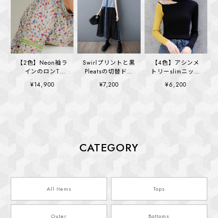
【2色】Neon袖ラ
Swirlプリントと黒
【4色】アシンメ
インのロンT
Pleatsの切替ドレ
トリーslimニット
(kai1355)
ス (kai1390)
(kai1400)
¥14,900
¥7,200
¥6,200
CATEGORY
All Items
Tops
Outer
Bottoms