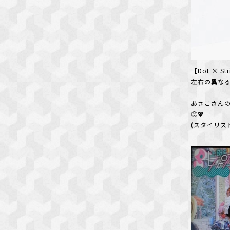
【Dot × S
左右の異な
あさこさん
🥺💖
(スタイリス