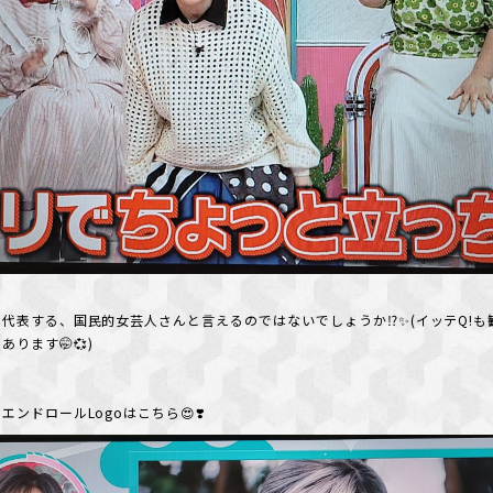
代表する、国民的女芸人さんと言えるのではないでしょうか⁉️✨(イッテQ!も
ります🤭💞)
エンドロールLogoはこちら😍❣️