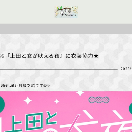
️❇️『上田と女が吠える夜』に衣装協力★
2023/
elluits (貝殻の実)です🐚✨