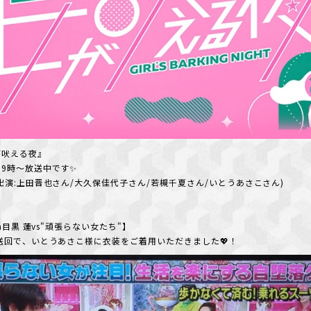
が吠える夜』
9時～放送中です✨
出演:上田晋也さん/大久保佳代子さん/若槻千夏さん/いとうあさこさん)
an目黒 蓮vs"頑張らない女たち"】
送回で、いとうあさこ様に衣装をご着用いただきました💖！