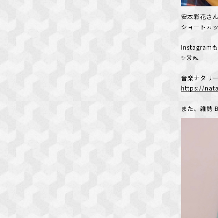
安本彩花さ
ショートカッ
Instag
✨👗👠
音楽ナタリ
https://na
また、雑誌 B