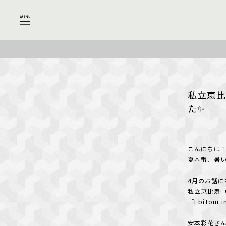
私立恵比
た✨
こんにちは！Sh
夏本番、暑い
4月のお話に
私立恵比寿中
「EbiTo
安本彩花さ