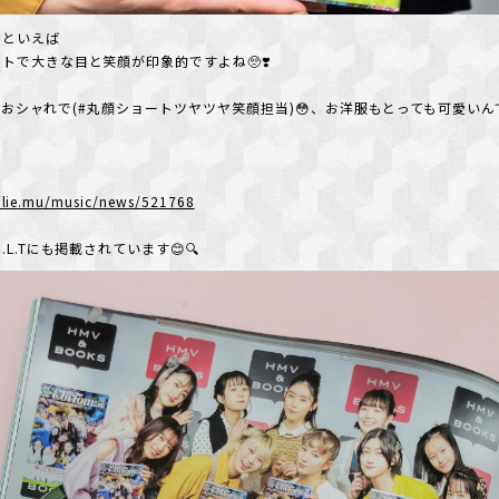
んといえば
トで大きな目と笑顔が印象的ですよね🥺❣️
ramもおシャれで(#丸顔ショートツヤツヤ笑顔担当)😳、お洋服もとっても可愛いん
ー
talie.mu/music/news/521768
.L.Tにも掲載されています😊🔍️