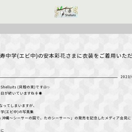
寿中学(エビ中)の安本彩花さまに衣装をご着用いた
2023/
elluits (貝殻の実)です🐚✨
日が続いていますね🍦☀️
なってしまいますが、
学(エビ中)の写真集
ur in 沖縄～シーサーの国で、たのシーサー～」の発売を記念したメディア会見に
んに