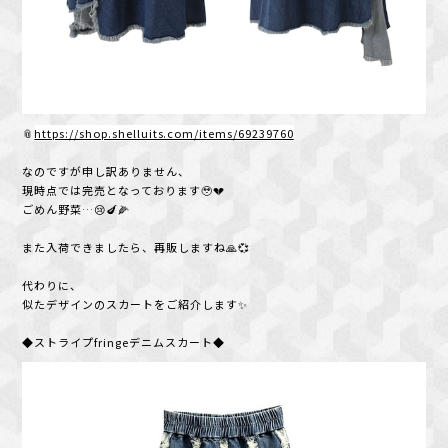
📎
https://shop.shelluits.com/items/69239760
なのですが申し訳ありません、
現時点では完売となっております🥹💔
ごめん野菜…😢🍆🌽
また入荷できましたら、再販しますね🙏💞
代わりに、
似たデザインのスカートをご紹介します✨
◆ストライプfringeデニムスカート◆