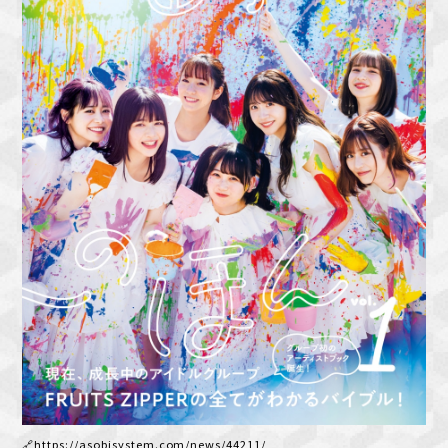
🔗
https://asobisystem.com/news/44211/