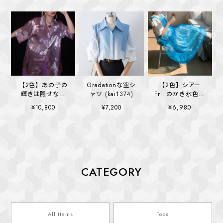
【2色】あの子の
Gradationな空シ
【2色】シアー
輝きは隠せない
ャツ (kai1374)
Frillのかき氷色ワ
cloudy time
ンピース
¥10,800
¥7,200
¥6,980
(kai1395)
(kai1364)
CATEGORY
All Items
Tops