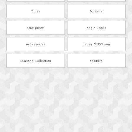
Outer
Bottoms
One-piece
Bag・Shoes
Accessories
Under 5,500 yen
Seasons Collection
Feature