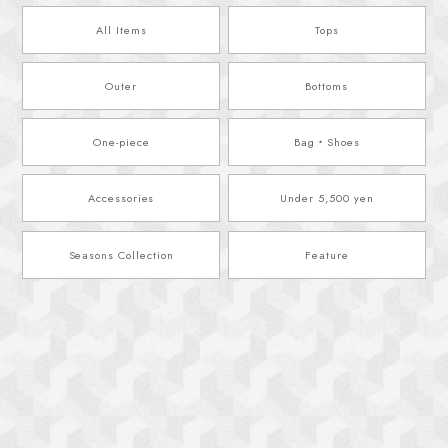
All Items
Tops
Outer
Bottoms
One-piece
Bag・Shoes
Accessories
Under 5,500 yen
Seasons Collection
Feature