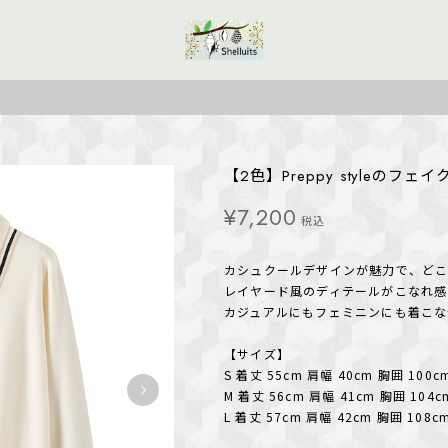
【2色】Preppy styleのフェイ
¥7,200
税込
カシュクールデザインが魅力で、ど
レイヤード風のディテールがこなれ感
カジュアルにもフェミニンにも着こな
【サイズ】
S 着丈 55cm 肩幅 40cm 胸囲 100c
M 着丈 56cm 肩幅 41cm 胸囲 104c
L 着丈 57cm 肩幅 42cm 胸囲 108c