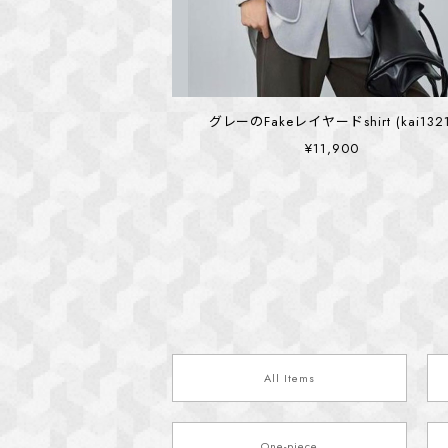
グレーのFakeレイヤードshirt (kai1321
¥11,900
All Items
One-piece