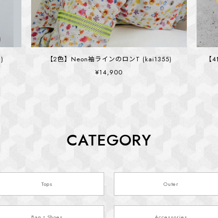
)
【2色】Neon袖ラインのロンT (kai1355)
【4
¥14,900
CATEGORY
Tops
Outer
Bag・Shoes
Accessories