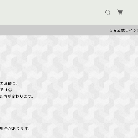
☆★公式ラインのお友だち追加で50
の耳飾り。
リです◎
表情が変わります。
場合があります。