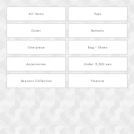
All Items
Tops
Outer
Bottoms
One-piece
Bag・Shoes
Accessories
Under 5,500 yen
Seasons Collection
Feature