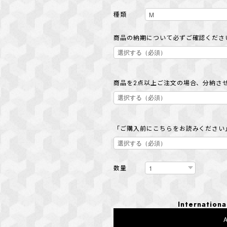
種類
商品の納期について必ずご確認ください
商品を2点以上ご注文の場合、分納さ
「ご購入前にこちらをお読みください
数量
Internationa
A