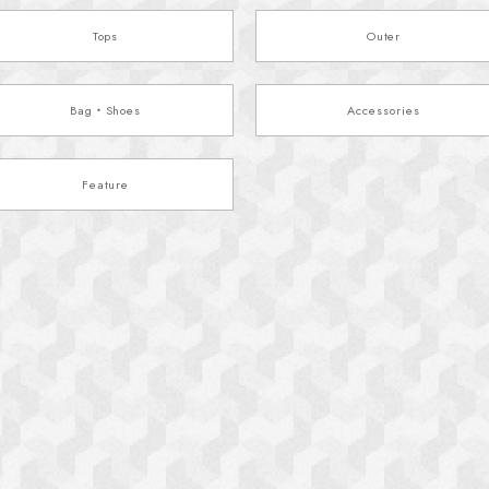
Tops
Outer
Bag・Shoes
Accessories
Feature