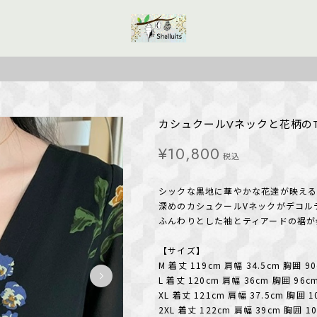
カシュクールVネックと花柄のTier
¥10,800
税込
シックな黒地に華やかな花達が映え
深めのカシュクールVネックがデコル
ふんわりとした袖とティアードの裾が
【サイズ】
M 着丈 119cm 肩幅 34.5cm 胸囲 9
L 着丈 120cm 肩幅 36cm 胸囲 96c
XL 着丈 121cm 肩幅 37.5cm 胸囲 1
2XL 着丈 122cm 肩幅 39cm 胸囲 1