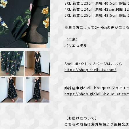
3XL 着丈 123cm 肩幅 40.5cm 胸囲 
4XL 着丈 124cm 肩幅 42cm 胸囲 1
5XL 着丈 125cm 肩幅 43.5cm 胸囲 
※測り方によって2～4㎝の差が生じ
【生地】
ポリエステル
Shelluits☆トップページはこちら
https://shop.shelluits.com/
姉妹店◆gioielli bouquet ジ
https://shop.gioielli-bouquet.co
【お届けについて】
こちらの商品は海外店舗より直接発送