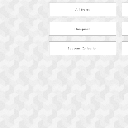
All Items
One-piece
Seasons Collection