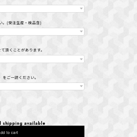
。(受注生産・検品含)
せて頂くことがあります。
」をご一読ください。
l shipping available
dd to cart