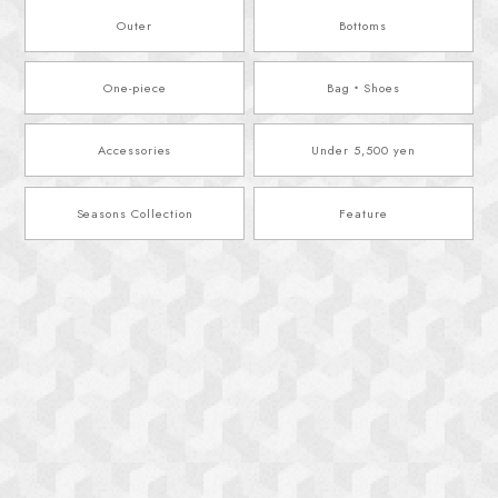
Outer
Bottoms
One-piece
Bag・Shoes
Accessories
Under 5,500 yen
Seasons Collection
Feature