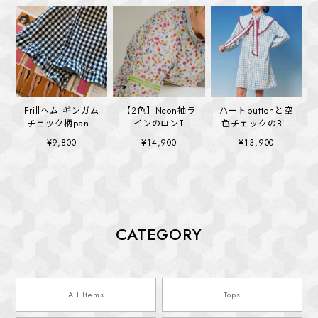
Frillヘム ギンガム
【2色】Neon袖ラ
ハートbuttonと空
チェック柄pants
インのロンT
色チェックのBig
(kai1352)
(kai1355)
collar ワンピース
¥9,800
¥14,900
¥13,900
(kai1328)
CATEGORY
All Items
Tops