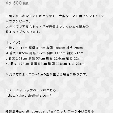
¥6,500
税込
白地に真っ赤なトマトが目を惹く、大胆なトマト柄プリントのTシ
ャツワンピース。
大きくてリアルなトマト柄が元気はフレッシュな印象◎
長袖タイプもあります。
【サイズ】
S 着丈 101cm 肩幅 51cm 胸囲 106cm 袖丈 20cm
M 着丈 102cm 肩幅 52cm 胸囲 110cm 袖丈 21cm
L 着丈 103cm 肩幅 53cm 胸囲 114cm 袖丈 22cm
XL 着丈 104cm 肩幅 54cm 胸囲 118cm 袖丈 23cm
※測り方によって2〜4㎝の差が生じる場合があります。
Shelluits☆トップページはこちら
https://shop.shelluits.com/
姉妹店◆gioielli bouquet ジョイエッリ ブーケ◆はこちら