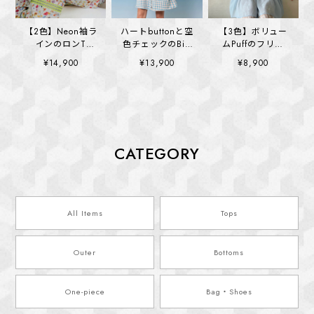
【2色】Neon袖ラ
ハートbuttonと空
【3色】ボリュー
インのロンT
色チェックのBig
ムPuffのフリル
(kai1355)
collar ワンピース
Cotton blouse
¥14,900
¥13,900
¥8,900
(kai1328)
(kai1365)
CATEGORY
All Items
Tops
Outer
Bottoms
One-piece
Bag・Shoes