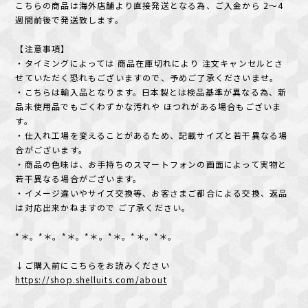
こちらの商品は海外店舗より直接発送となる為、ご入金から 2〜4
週間前後で発送致します。
【注意事項】
・タイミングによっては 商品在庫切れにより 注文キャンセルとさ
せていただく恐れもございますので、予めご了承くださいませ。
・こちらは輸入品となります。日本製とは検品基準が異なる為、新
品未使用品でもごくわずかな汚れや ほつれがある場合もございま
す。
・仕入れ工場を変えることがあるため、記載サイズと若干異なる場
合がございます。
・商品の色味は、お手持ちのスマートフォンの画面によって実物と
若干異なる場合がございます。
・イメージ違いやサイズ交換等、お客さまご都合による交換、返品
は対応出来かねますので ご了承ください。
*＊。*＊。*＊。*＊。*＊。*＊。*＊。
↓ご購入前にこちらをお読みください
https://shop.shelluits.com/about