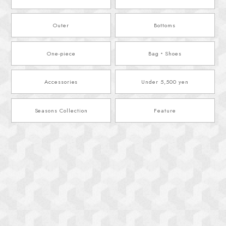
Outer
Bottoms
One-piece
Bag・Shoes
Accessories
Under 5,500 yen
Seasons Collection
Feature