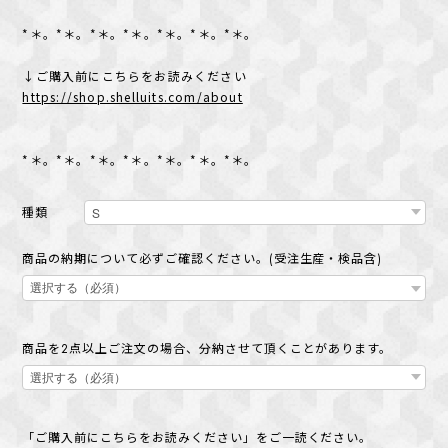
*＊。*＊。*＊。*＊。*＊。*＊。*＊。
↓ご購入前にこちらをお読みください
https://shop.shelluits.com/about
*＊。*＊。*＊。*＊。*＊。*＊。*＊。
種類
商品の納期について必ずご確認ください。(受注生産・検品含)
商品を2点以上ご注文の場合、分納させて頂くことがあります。
「ご購入前にこちらをお読みください」をご一読ください。