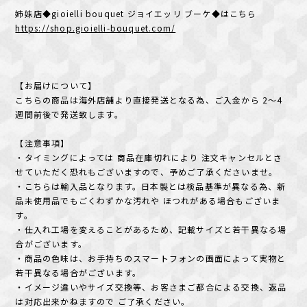
姉妹店◆gioielli bouquet ジョイエッリ ブーケ◆はこちら
https://shop.gioielli-bouquet.com/
【お届けについて】
こちらの商品は海外店舗より直接発送となる為、ご入金から 2〜4
週間前後で発送致します。
【注意事項】
・タイミングによっては 商品在庫切れにより 注文キャンセルとさ
せていただく恐れもございますので、予めご了承くださいませ。
・こちらは輸入品となります。日本製とは検品基準が異なる為、新
品未使用品でもごくわずかな汚れや ほつれがある場合もございま
す。
・仕入れ工場を変えることがあるため、記載サイズと若干異なる場
合がございます。
・商品の色味は、お手持ちのスマートフォンの画面によって実物と
若干異なる場合がございます。
・イメージ違いやサイズ交換等、お客さまご都合による交換、返品
は対応出来かねますので ご了承ください。