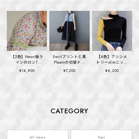
【2色】Neon袖ラ
Swirlプリントと黒
【4色】アシンメ
インのロンT
Pleatsの切替ドレ
トリーslimニット
(kai1355)
ス (kai1390)
(kai1400)
¥14,900
¥7,200
¥6,200
CATEGORY
All Items
Tops