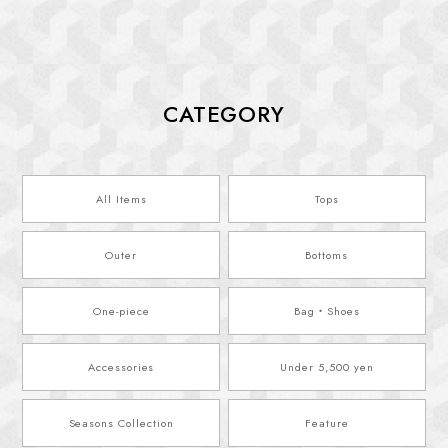
CATEGORY
All Items
Tops
Outer
Bottoms
One-piece
Bag・Shoes
Accessories
Under 5,500 yen
Seasons Collection
Feature