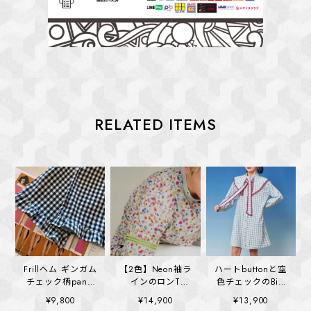
RELATED ITEMS
Frillヘム ギンガム
【2色】Neon袖ラ
ハートbuttonと空
チェック柄pants
インのロンT
色チェックのBig
(kai1352)
(kai1355)
collar ワンピース
¥9,800
¥14,900
¥13,900
(kai1328)