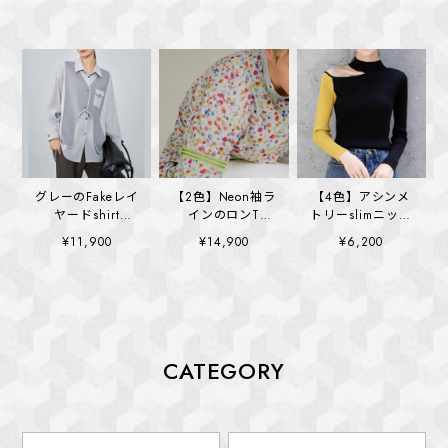
グレーのFakeレイ
【2色】Neon袖ラ
【4色】アシンメ
ヤードshirt
インのロンT
トリーslimニット
(kai1321)
(kai1355)
(kai1400)
¥11,900
¥14,900
¥6,200
CATEGORY