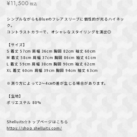
¥11,500
税込
シンプルながらもBlueのフレアスリーブに個性的が光るハイネッ
ク。
コントラストカラーで、オシャレなスタイリングを演出◎
【サイズ】
S 着丈 57cm 肩幅 36cm 胸囲 82cm 袖丈 60cm
M 着丈 58cm 肩幅 37cm 胸囲 86cm 袖丈 61cm
L 着丈 59cm 肩幅 38cm 胸囲 90cm 袖丈 62cm
XL 着丈 60cm 肩幅 39cm 胸囲 94cm 袖丈 63cm
※測り方によって2～4㎝の差が生じる場合があります。
【生地】
ポリエステル 80%
Shelluits☆トップページはこちら
https://shop.shelluits.com/