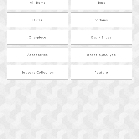
All Items
Tops
Outer
Bottoms
One-piece
Bag・Shoes
Accessories
Under 5,500 yen
Seasons Collection
Feature