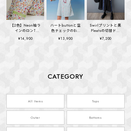
【2色】Neon袖ラ
ハートbuttonと空
Swirlプリントと黒
インのロンT
色チェックのBig
Pleatsの切替ドレ
(kai1355)
collar ワンピース
ス (kai1390)
¥14,900
¥13,900
¥7,200
(kai1328)
CATEGORY
All Items
Tops
Outer
Bottoms