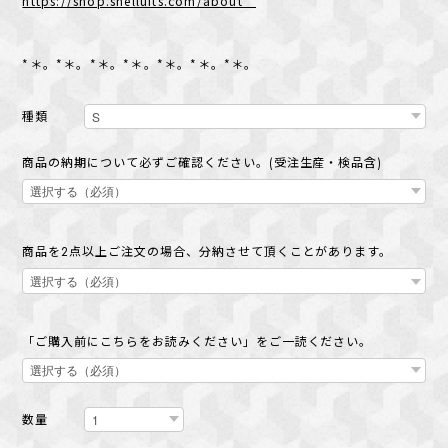
https://shop.shelluits.com/about
*＊。*＊。*＊。*＊。*＊。*＊。*＊。
種類
商品の納期について必ずご確認ください。(受注生産・検品含)
商品を2点以上ご注文の場合、分納させて頂くことがあります。
「ご購入前にこちらをお読みください」をご一読ください。
数量