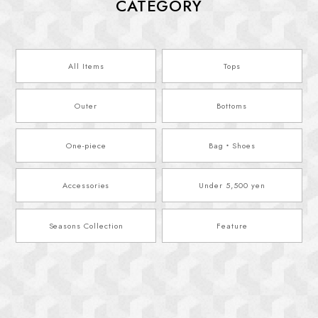
CATEGORY
All Items
Tops
Outer
Bottoms
One-piece
Bag・Shoes
Accessories
Under 5,500 yen
Seasons Collection
Feature