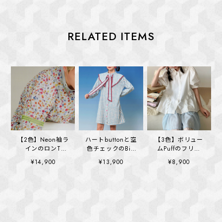
RELATED ITEMS
【2色】Neon袖ラ
ハートbuttonと空
【3色】ボリュー
インのロンT
色チェックのBig
ムPuffのフリル
(kai1355)
collar ワンピース
Cotton blouse
¥14,900
¥13,900
¥8,900
(kai1328)
(kai1365)