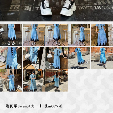
幾何学Swanスカート (kai0794)