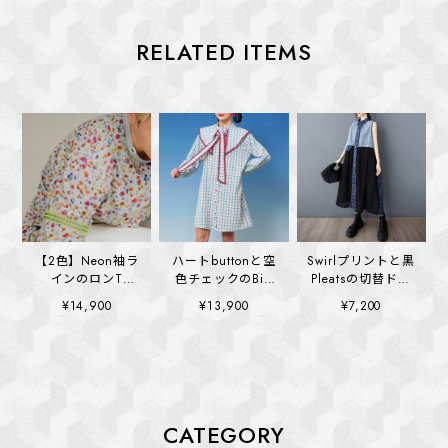
RELATED ITEMS
【2色】Neon袖ラ
ハートbuttonと空
Swirlプリントと黒
インのロンT
色チェックのBig
Pleatsの切替ドレ
(kai1355)
collar ワンピース
ス (kai1390)
¥14,900
¥13,900
¥7,200
(kai1328)
CATEGORY