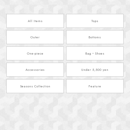
All Items
Tops
Outer
Bottoms
One-piece
Bag・Shoes
Accessories
Under 5,500 yen
Seasons Collection
Feature