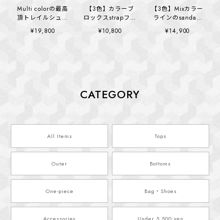
Multi colorの最高
【3色】カラーブ
【3色】Mixカラー
頂トレイルシュー
ロックスstrapフラ
ラインのsandals
ズ (kai1138)
ットシューズ
(kai1150)
¥19,800
¥10,800
¥14,900
(kai1148)
CATEGORY
All Items
Tops
Outer
Bottoms
One-piece
Bag・Shoes
Accessories
Under 5,500 yen