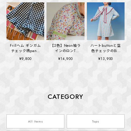
Frillヘム ギンガム
【2色】Neon袖ラ
ハートbuttonと空
チェック柄pants
インのロンT
色チェックのBig
(kai1352)
(kai1355)
collar ワンピース
¥9,800
¥14,900
¥13,900
(kai1328)
CATEGORY
All Items
Tops