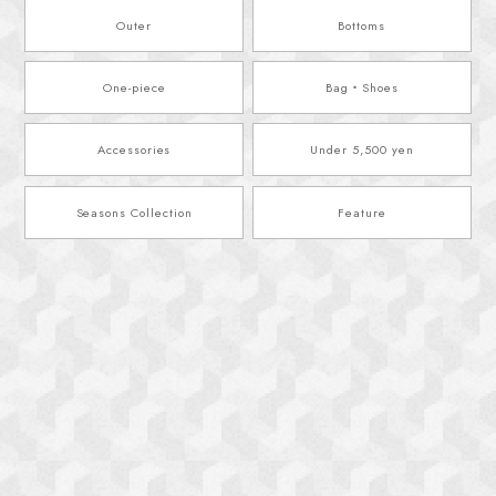
Outer
Bottoms
One-piece
Bag・Shoes
Accessories
Under 5,500 yen
Seasons Collection
Feature