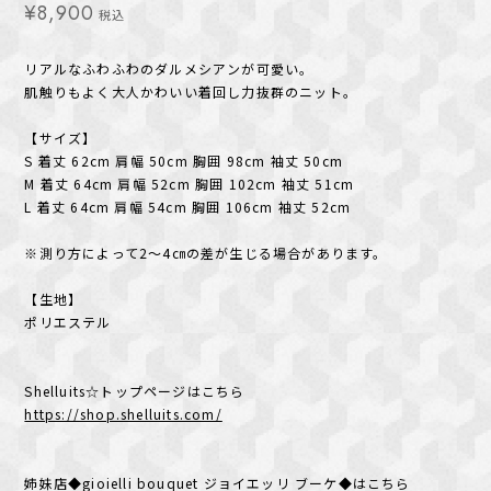
¥8,900
税込
リアルなふわふわのダルメシアンが可愛い。
肌触りもよく大人かわいい着回し力抜群のニット。
【サイズ】
S 着丈 62cm 肩幅 50cm 胸囲 98cm 袖丈 50cm
M 着丈 64cm 肩幅 52cm 胸囲 102cm 袖丈 51cm
L 着丈 64cm 肩幅 54cm 胸囲 106cm 袖丈 52cm
※測り方によって2～4㎝の差が生じる場合があります。
【生地】
ポリエステル
Shelluits☆トップページはこちら
https://shop.shelluits.com/
姉妹店◆gioielli bouquet ジョイエッリ ブーケ◆はこちら