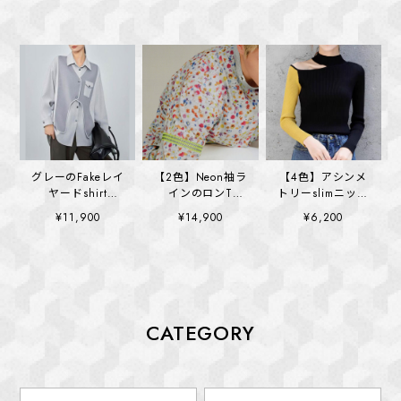
グレーのFakeレイ
【2色】Neon袖ラ
【4色】アシンメ
ヤードshirt
インのロンT
トリーslimニット
(kai1321)
(kai1355)
(kai1400)
¥11,900
¥14,900
¥6,200
CATEGORY