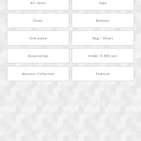
All Items
Tops
Outer
Bottoms
One-piece
Bag・Shoes
Accessories
Under 5,500 yen
Seasons Collection
Feature