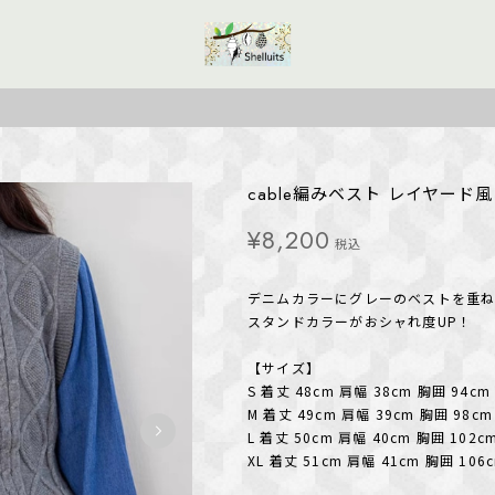
cable編みベスト レイヤード風トッ
¥8,200
税込
デニムカラーにグレーのベストを重ね
スタンドカラーがおシャれ度UP！
【サイズ】
S 着丈 48cm 肩幅 38cm 胸囲 94cm
M 着丈 49cm 肩幅 39cm 胸囲 98cm
L 着丈 50cm 肩幅 40cm 胸囲 102c
XL 着丈 51cm 肩幅 41cm 胸囲 106