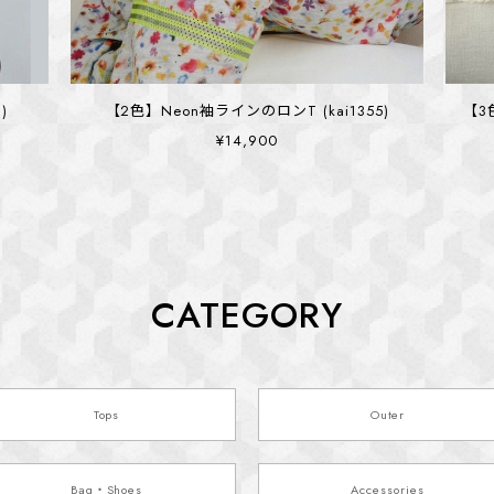
)
【2色】Neon袖ラインのロンT (kai1355)
【3
¥14,900
CATEGORY
Tops
Outer
Bag・Shoes
Accessories