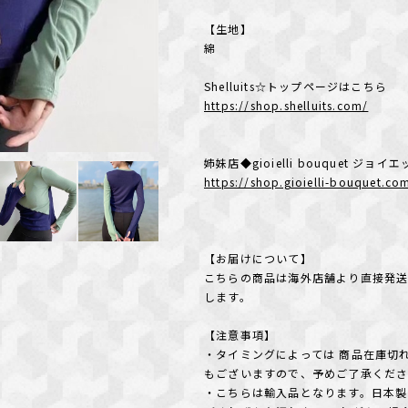
【生地】
綿
Shelluits☆トップページはこちら
https://shop.shelluits.com/
姉妹店◆gioielli bouquet ジ
https://shop.gioielli-bouquet.co
【お届けについて】
こちらの商品は海外店舗より直接発送
します。
【注意事項】
・タイミングによっては 商品在庫切
もございますので、予めご了承くだ
・こちらは輸入品となります。日本製