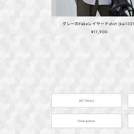
グレーのFakeレイヤードshirt (kai1321
¥11,900
All Items
One-piece