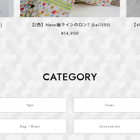
)
【2色】Neon袖ラインのロンT (kai1355)
【4
¥14,900
CATEGORY
Tops
Outer
Bag・Shoes
Accessories